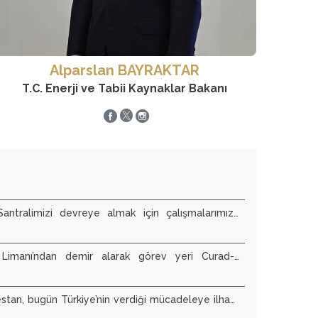
Alparslan BAYRAKTAR
T.C. Enerji ve Tabii Kaynaklar Bakanı
ntralimizi devreye almak için çalışmalarımıza
Limanı’ndan demir alarak görev yeri Curad-1
ı.
estan, bugün Türkiye’nin verdiği mücadeleye ilham