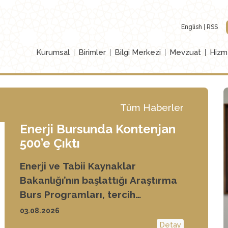
English
RSS
Kurumsal
Birimler
Bilgi Merkezi
Mevzuat
Hizm
Tüm Haberler
Enerji Bursunda Kontenjan
500’e Çıktı
Irak–Türkiye Ham Petrol
Enerji ve Tabii Kaynaklar
Boru Hattı’nın etkin kullanımını
Bakanlığı’nın başlattığı Araştırma
sağlayacak bir yıllık anlaşmaya
Burs Programları, tercih
varıldı.
aşamasındaki öğrencilerde büyük
03.08.2026
merak uyandırdı. Gençler,
Detay