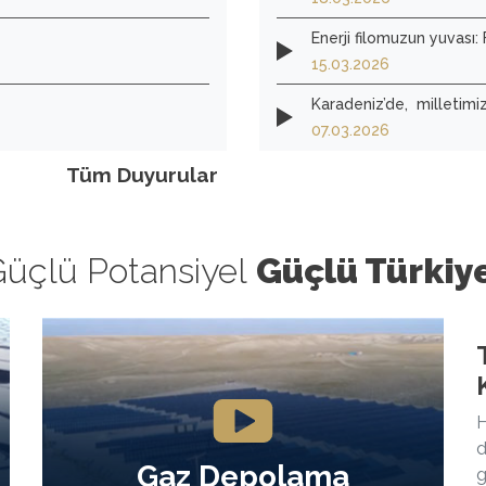
Enerji filomuzun yuvası:
15.03.2026
Karadeniz’de, milletim
yarınlarını inşa ediyoruz.
07.03.2026
Tüm Duyurular
üçlü Potansiyel
Güçlü Türkiy
H
d
Gaz Depolama
g