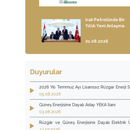
ası
Irak Petrolünde Bir
Bilim
Yıllık Yeni Anlaşma
ı’nda
üzgârı
26
01.08.2026
Duyurular
2026 Yılı Temmuz Ayı Lisanssız Rüzgar Enerji Sa
Değerlendirme Sonuçları
05.08.2026
Güneş Enerjisine Dayalı Aday YEKA İlanı
03.08.2026
Rüzgâr ve Güneş Enerjisine Dayalı Elektrik 
Ruhsat İşlemlerine İlişkin Yönetmelik
24.07.2026