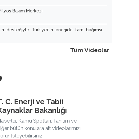
 Filyos Bakım Merkezi
izin desteğiyle Türkiye’nin enerjide tam bağımsız
Tüm Videolar
e
T. C. Enerji ve Tabii
Kaynaklar Bakanlığı
aberler, Kamu Spotları, Tanıtım ve
iğer bütün konulara ait videolarımızı
örüntüleyebilirsiniz.